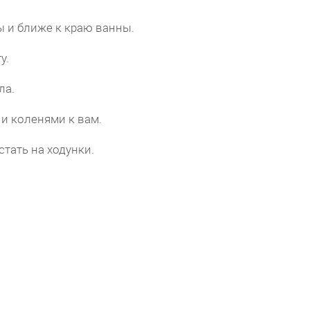
ы и ближе к краю ванны.
у.
ла.
и коленями к вам.
тать на ходунки.