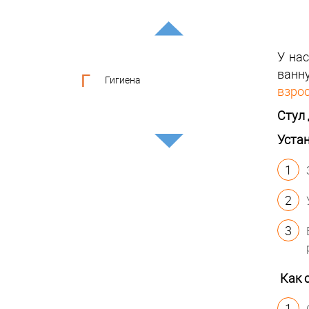
У на
ванн
Г
Гигиена
взро
Стул 
Устан
Как с