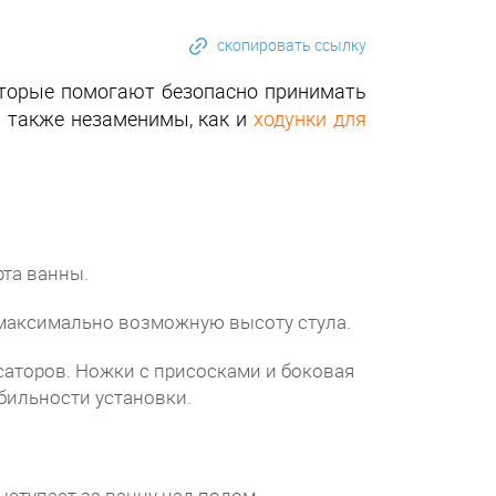
скопировать ссылку
оторые помогают безопасно принимать
я также незаменимы, как и
ходунки для
рта ванны.
 максимально возможную высоту стула.
аторов. Ножки с присосками и боковая
бильности установки.
ыступает за ванну над полом.