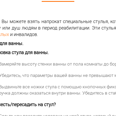
с Вы можете взять напрокат специальные стулья, к
у или душ людям в период реабилитации. Эти стуль
слых
и инвалидов.
для ванны.
овка стула для ванны.
Замеряйте высоту стенки ванны от пола комнаты до бо
Убедитесь, что параметры вашей ванны не превышают
Выдвиньте все ножки стула с помощью кнопочных фикс
ручка должны оказаться внутри ванны. Убедитесь в ста
есть/пересадить на стул?
Сядьте или посадите человека на край стула, который в