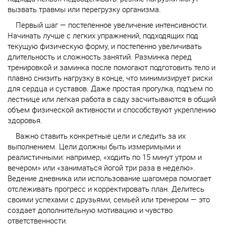
больными
Садовые пылесосы-воздуходувки
Отбойный молоток
вызвать травмы или перегрузку организма.
Главная
Пульсоксиметры
Паяльник для труб
Первый шаг — постепенное увеличение интенсивности.
Столы массажные
Начинать лучше с легких упражнений, подходящих под
Перфоратор
Каталог
текущую физическую форму, и постепенно увеличивать
Тренажеры для реабилитации
Пилы
Медицинские товары
длительность и сложность занятий. Разминка перед
Блог
Трости
Плиткорез
тренировкой и заминка после помогают подготовить тело и
Строительный инструмент
Трости 3-х и 4-х опорые
плавно снизить нагрузку в конце, что минимизирует риски
Промышленный пылесос
Техника для уборки
Правила
для сердца и суставов. Даже простая прогулка, подъем по
Ходунки для детей
Сварочный аппарат
Садовый инструмент
лестнице или легкая работа в саду засчитываются в общий
Ходунки для пожилых и инвалидов
Степлер
объем физической активности и способствуют укреплению
Доставка
Туристическое снаряжение
Физиотерапевтические приборы
здоровья.
Строительный фен/термопистолет
Новости
Фиксаторы и ограничители суставов плечевого
Важно ставить конкретные цели и следить за их
Тепловая пушка
пояса
выполнением. Цели должны быть измеримыми и
Фрезер
Отзывы
реалистичными: например, «ходить по 15 минут утром и
Шлифовальная машина
вечером» или «заниматься йогой три раза в неделю».
Ведение дневника или использование шагомера помогает
Штроборез
Вопрос/ответ
отслеживать прогресс и корректировать план. Делитесь
Шуруповерт
своими успехами с друзьями, семьей или тренером — это
Контакты
Электролобзик
создает дополнительную мотивацию и чувство
ответственности.
Электрорубанок